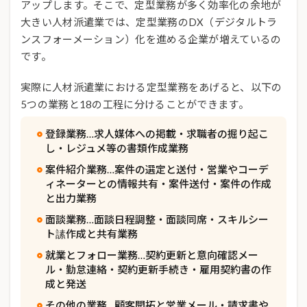
アップします。そこで、定型業務が多く効率化の余地が
大きい人材派遣業では、定型業務のDX（デジタルトラ
ンスフォーメーション）化を進める企業が増えているの
です。
実際に人材派遣業における定型業務をあげると、以下の
5つの業務と18の工程に分けることができます。
登録業務…求人媒体への掲載・求職者の掘り起こ
し・レジュメ等の書類作成業務
案件紹介業務…案件の選定と送付・営業やコーデ
ィネーターとの情報共有・案件送付・案件の作成
と出力業務
面談業務…面談日程調整・面談同席・スキルシー
ト䛾作成と共有業務
就業とフォロー業務…契約更新と意向確認メー
ル・勤怠連絡・契約更新手続き・雇用契約書の作
成と発送
その他の業務…顧客開拓と営業メール・請求書や