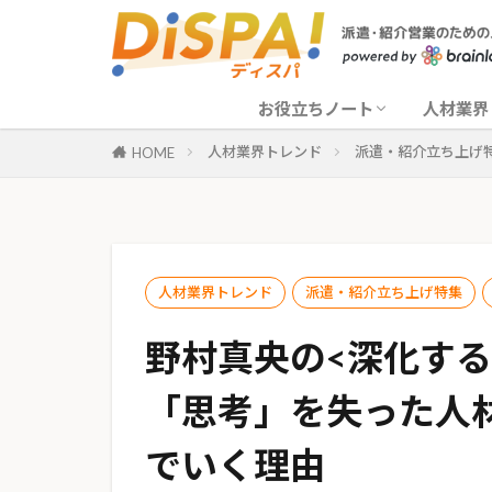
営業入門
法律解説
各種ドキュメント解説
ITシステム関連
派遣・
挑戦す
派遣DX
派遣の
お役立ちノート
人材業界
人材業界トレンド
派遣・紹介立ち上げ
HOME
営業入門
法律解説
各種ドキュメント解説
ITシステム関連
派遣・
挑戦す
派遣DX
派遣の
人材業界トレンド
派遣・紹介立ち上げ特集
野村真央の<深化す
「思考」を失った人
でいく理由